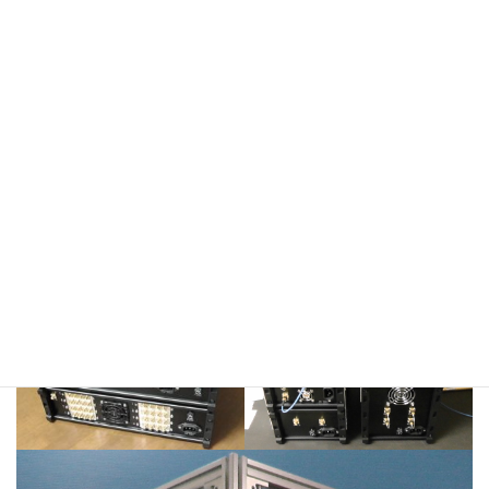
Portable_PLL_Oscillator
70-82GHz_output
WR10 output Can be produced up to 300GHz